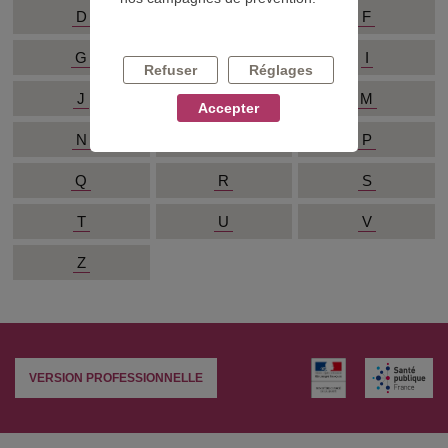
D
E
F
G
H
I
Refuser
Réglages
J
L
M
Accepter
N
O
P
Q
R
S
T
U
V
Z
VERSION PROFESSIONNELLE