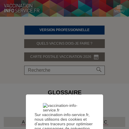
MENU
VERSION PROFESSIONNELLE
QUELS VACCINS DOIS-JE FAIRE ?
CARTE POSTALE VACCINATION 2026
GLOSSAIRE
PARTAGER SUR
Sur vaccination-info-service.fr,
nous utilisons des cookies et
A
B
C
d’autres traceurs pour optimiser
nos campagnes de prévention.