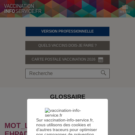
MENU
VERSION PROFESSIONNELLE
QUELS VACCINS DOIS-JE FAIRE ?
CARTE POSTALE VACCINATION 2026
GLOSSAIRE
PARTAGER SUR
Sur vaccination-info-service.fr,
MOT_LEXIQUE.DEFINITION :
nous utilisons des cookies et
d’autres traceurs pour optimiser
EHPAD
nos campagnes de prévention.