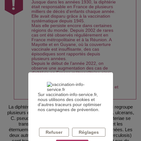
Jusque dans les années 1930, la diphtérie
était responsable en France de plusieurs
milliers de décès d'enfants chaque année.
Elle avait disparu grâce à la vaccination
systématique depuis 1945.
Mais elle persiste encore dans certaines
régions du monde. Depuis 2002 de rares
cas ont été observés régulièrement en
France métropolitaine et à la Réunion. A
Mayotte et en Guyane, où la couverture
vaccinale est insuffisante, des cas
épisodiques sont rapportés depuis
plusieurs années.
Depuis le début de l’année 2022, on
observe une augmentation des cas de
diphtérie en France métropolitaine ainsi
qu’à Mayotte et à la Réunion. En France
métropolitaine, la majorité des cas sont
rapportés chez des personnes migrantes et
chez des voyageurs.
Sur vaccination-info-service.fr,
nous utilisons des cookies et
d’autres traceurs pour optimiser
La diphtérie est une maladie due à une
bactérie
qui regroupe
nos campagnes de prévention.
plusieurs espèces (Corynebacterium diphtheriae, C. ulcerans,
C. pseudotuberculosis). Très contagieuse, C. diphteriae se
transmet de personne à personne par la toux et les
éternuements, ou par contact avec des plaies cutanées. Les
Refuser
Réglages
deux autres bactérie (C. ulcerans et C. pseudotuberculosis)
sont transmises par les animaux, et on ne connait pas de