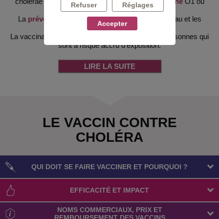
cholerae producteur de
toxine
cholérique de
souche
O1 ou
Refuser
Réglages
O139.
La
prévention
repose sur l’assainissement de l’eau et les
Accepter
mesures d’hygiène.
La vaccination peut être recommandée pour les personnes qui
sont à risque accru d'exposition.
LIRE LA SUITE
LE VACCIN CONTRE
CHOLÉRA
QUI DOIT SE FAIRE VACCINER ET POURQUOI ?
EFFICACITÉ ET IMPACT
NOMS COMMERCIAUX, PRIX ET
REMBOURSEMENT DES VACCINS