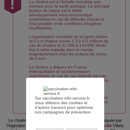
Le choléra est à l’échelle mondiale une
menace pour la santé publique. Le principal
facteur de risque est le faible
développement socio-économique
notamment en cas de difficulté d’accès à
l’eau potable et de conditions d’hygiène
insuffisantes.
L’organisation mondiale de la santé estime
qu’il y a chaque année 1,3 à 4,0 millions de
cas de choléra et 21 000 à 143 000 décès
dus à cette maladie dans le monde,
majoritairement chez les enfants de moins
de 5 ans.
Le choléra a disparu en France
métropolitaine et sa transmission
autochtone en cas de cas importé est très
peu probable du fait des bonnes conditions
d’hygiène, d’accès à l’eau et de la qualité
du système de santé.
Une épidémie a débuté à Mayotte en mars
Sur vaccination-info-service.fr,
2024, et des actions ciblées de vaccination
nous utilisons des cookies et
ont été mises en œuvre.
d’autres traceurs pour optimiser
nos campagnes de prévention.
Le choléra est une infection diarrhéique aiguë provoquée par
l’ingestion d’aliments ou d’eau contaminés par le
bacille
Vibrio