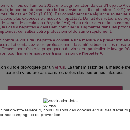
premiers mois de l’année 2025, une augmentation de cas d’hépatite A e
ionale, le nombre de cas entre le 1er janvier et le 9 septembre (1 021) 
total de cas en 2024 (1 010). Par conséquent une vigilance soutenue 
lations plus exposées au risque d’hépatite A. Du fait des retours de v
de zones de circulation (Pays de l'Est) et du retour des enfants comm
té, les cas d’hépatites A devraient continuer à augmenter dans les proc
mptômes, consultez votre professionnel de santé rapidement.
n contre le virus de l’hépatite A constitue une mesure de prévention effi
vaccinal et contactez votre professionnel de santé si besoin. Les mesur
efficaces pour éviter la propagation du virus, en particulier le lavage f
von pour limiter le risque de transmission de l’hépatite A.
ction du foie provoquée par un
virus
. La transmission de la maladie s’
partir du virus présent dans les selles des personnes infectées.
LIRE LA SUITE
cination-info-service.fr, nous utilisons des cookies et d’autres traceurs
ser nos campagnes de prévention.