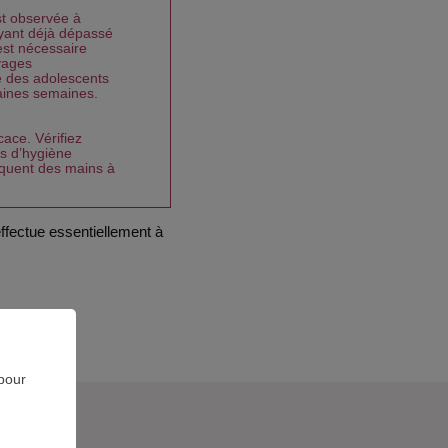
st observée à
ayant déjà dépassé
est nécessaire
oyages
e des adolescents
haines semaines.
cace. Vérifiez
es d’hygiène
réquent des mains à
effectue essentiellement à
 pour