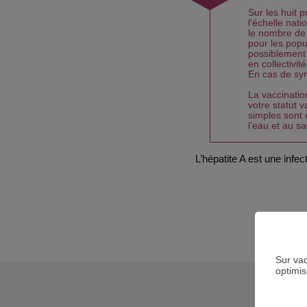
Sur les huit 
l’échelle nat
le nombre de 
pour les popu
possiblement 
en collectivi
En cas de sy
La vaccinatio
votre statut 
simples sont 
l’eau et au sa
L’hépatite A est une infe
Sur vac
optimi