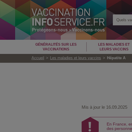
Quels vac
GÉNÉRALITÉS SUR LES
LES MALADIES ET
VACCINATIONS
LEURS VACCINS
Accueil
Les maladies et leurs vaccins
Hépatite A
Mis à jour le
16.09.2025
En France, en
des personnes