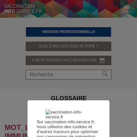
MENU
VERSION PROFESSIONNELLE
QUELS VACCINS DOIS-JE FAIRE ?
CARTE POSTALE VACCINATION 2026
GLOSSAIRE
PARTAGER SUR
Sur vaccination-info-service.fr,
MOT_LEXIQUE.DEFINITION :
nous utilisons des cookies et
d’autres traceurs pour optimiser
IMMUNODÉPRIMÉ
nos campagnes de prévention.