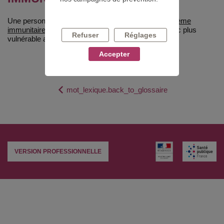
Une personne est immunodéprimée quand son
système
immunitaire
ne fonctionne pas bien et qu'elle est donc plus
Refuser
Réglages
vulnérable aux infections.
Accepter
mot_lexique.back_to_glossaire
VERSION PROFESSIONNELLE