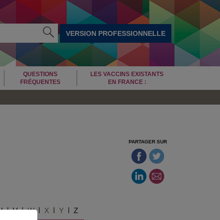
VERSION PROFESSIONNELLE
QUESTIONS
LES VACCINS EXISTANTS
FRÉQUENTES
EN FRANCE :
PARTAGER SUR
U
V
W
X
Y
Z