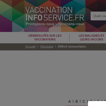
Quels vac
GÉNÉRALITÉS SUR LES
LES MALADIES ET
VACCINATIONS
LEURS VACCINS
Accueil
Glossaire
Déficit immunitaire
A
B
C
D
E