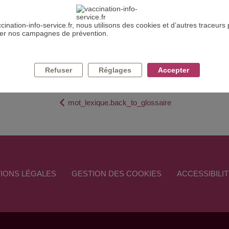
DEFINITION : DÉFICIT IMMUNITAIRE
cination-info-service.fr, nous utilisons des cookies et d’autres traceurs
ser nos campagnes de prévention.
mmunitaires.
Refuser
Réglages
Accepter
mot_lexique.back_to_glossaire
IONS LÉGALES
GESTION DES COOKIES
ACCESSIBILI