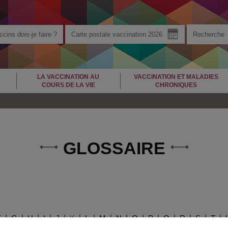
cins dois-je faire ?
Carte postale vaccination 2026
LA VACCINATION AU
VACCINATION ET MALADIES
COURS DE LA VIE
CHRONIQUES
GLOSSAIRE
F
G
H
I
J
K
L
M
N
O
P
Q
R
S
T