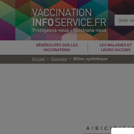
Quels vac
GÉNÉRALITÉS SUR LES
LES MALADIES ET
VACCINATIONS
LEURS VACCINS
Accueil
Glossaire
Milieu synthétique
A
B
C
D
E