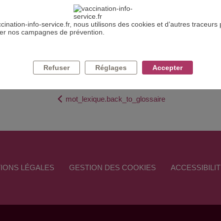
DEFINITION : MILIEU SYNTHÉTIQUE
cination-info-service.fr, nous utilisons des cookies et d’autres traceurs
ser nos campagnes de prévention.
composition permet la croissance de certaines bactéries.
Refuser
Réglages
Accepter
mot_lexique.back_to_glossaire
IONS LÉGALES
GESTION DES COOKIES
ACCESSIBILI