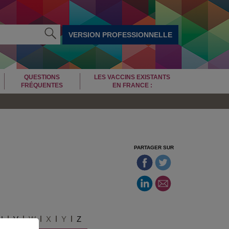
VERSION PROFESSIONNELLE
QUESTIONS
LES VACCINS EXISTANTS
FRÉQUENTES
EN FRANCE :
PARTAGER SUR
U
V
W
X
Y
Z