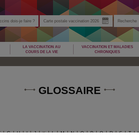
cins dois-je faire ?
Carte postale vaccination 2026
LA VACCINATION AU
VACCINATION ET MALADIES
COURS DE LA VIE
CHRONIQUES
GLOSSAIRE
F
G
H
I
J
K
L
M
N
O
P
Q
R
S
T