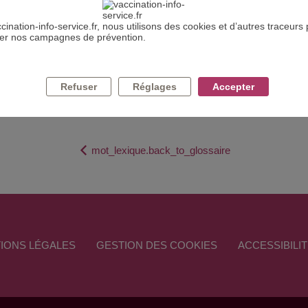
cination-info-service.fr, nous utilisons des cookies et d’autres traceurs
DEFINITION : MORBIDITÉ
ser nos campagnes de prévention.
la population, souvent mesuré par sa
prévalence
, à laquelle on peut
.
Refuser
Réglages
Accepter
mot_lexique.back_to_glossaire
IONS LÉGALES
GESTION DES COOKIES
ACCESSIBILI