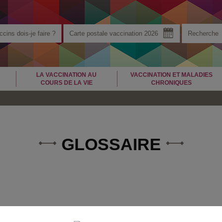
cins dois-je faire ?
Carte postale vaccination 2026
LA VACCINATION AU
VACCINATION ET MALADIES
COURS DE LA VIE
CHRONIQUES
GLOSSAIRE
F
G
H
I
J
K
L
M
N
O
P
Q
R
S
T