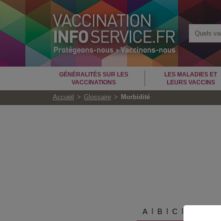
Quels vac
GÉNÉRALITÉS SUR LES
LES MALADIES ET
VACCINATIONS
LEURS VACCINS
Accueil
Glossaire
Morbidité
A
B
C
D
E