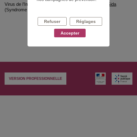
Virus de l’Immunodéficience Humaine à l'origine du
Sida
(Syndrome d'immunodéficience acquise).
Refuser
Réglages
Accepter
mot_lexique.back_to_glossaire
VERSION PROFESSIONNELLE