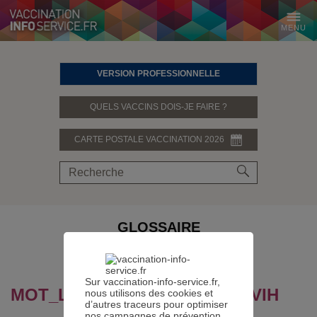
MENU
VERSION PROFESSIONNELLE
QUELS VACCINS DOIS-JE FAIRE ?
CARTE POSTALE VACCINATION 2026
GLOSSAIRE
PARTAGER SUR
Sur vaccination-info-service.fr,
MOT_LEXIQUE.DEFINITION : VIH
nous utilisons des cookies et
d’autres traceurs pour optimiser
nos campagnes de prévention.