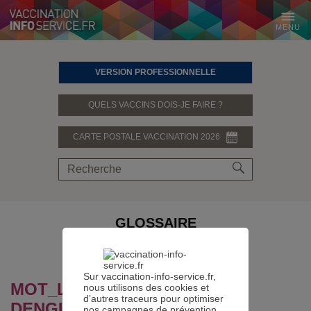
MENU
VERSION PROFESSIONNELLE
QUELS VACCINS DOIS-JE FAIRE ?
CARTE POSTALE VACCINATION 2026
GLOSSAIRE
PARTAGER SUR
Sur vaccination-info-service.fr,
MOT_LEXIQUE.DEFINITION :
nous utilisons des cookies et
d’autres traceurs pour optimiser
DENGUE
nos campagnes de prévention.