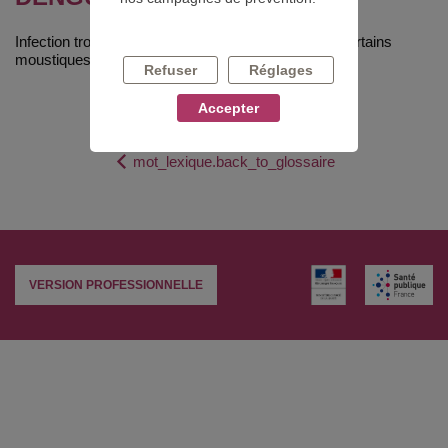
Infection tropicale d'origine
virale
et transmise par certains
moustiques.
Refuser
Réglages
Accepter
mot_lexique.back_to_glossaire
VERSION PROFESSIONNELLE