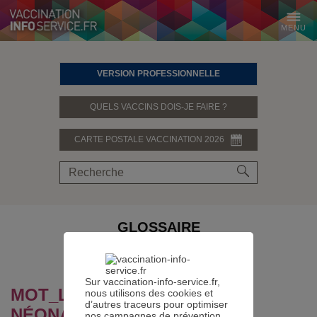
MENU
VERSION PROFESSIONNELLE
QUELS VACCINS DOIS-JE FAIRE ?
CARTE POSTALE VACCINATION 2026
GLOSSAIRE
PARTAGER SUR
Sur vaccination-info-service.fr,
MOT_LEXIQUE.DEFINITION :
nous utilisons des cookies et
d’autres traceurs pour optimiser
NÉONATOLOGIE
nos campagnes de prévention.